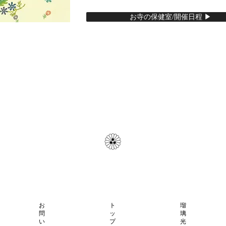
お寺の保健室/開催日程 ▶︎
お
ト
瑠
問
ッ
璃
い
プ
光