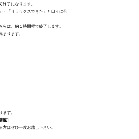
て終了になります。
」・「リラックスできた」と口々に仰
ちらは、約１時間程で終了します。
高まります。
ります。
講座］
る方はぜひ一度お越し下さい。