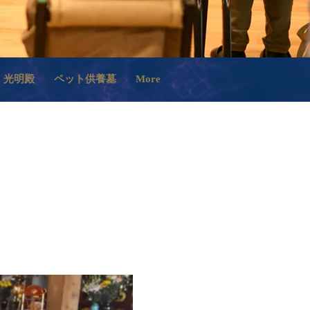
光明殿
ペット供養墓
More