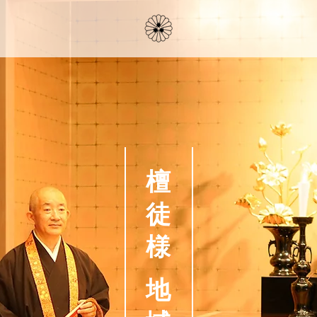
檀
寺
徒
嫁
様
日
記
地