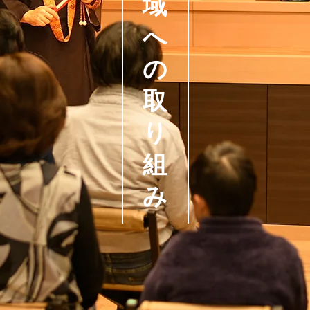
域
へ
の
取
り
組
み