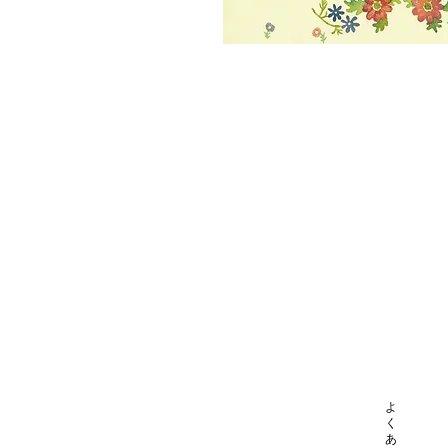
よ
く
あ