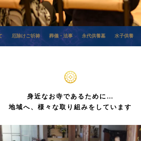
て
厄除けご祈祷
葬儀・法事
永代供養墓
水子供養
身近なお寺であるために…
​地域へ、様々な取り組みをしています