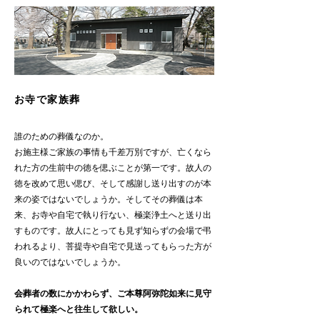
お寺で家族葬
誰のための葬儀なのか。
お施主様ご家族の事情も千差万別ですが、亡くなら
れた方の生前中の徳を偲ぶことが第一です。故人の
徳を改めて思い偲び、そして感謝し送り出すのが本
来の姿ではないでしょうか。そしてその葬儀は本
来、お寺や自宅で執り行ない、極楽浄土へと送り出
すものです。故人にとっても見ず知らずの会場で弔
われるより、菩提寺や自宅で見送ってもらった方が
良いのではないでしょうか。
会葬者の数にかかわらず、ご本尊阿弥陀如来に見守
られて極楽へと往生して欲しい。