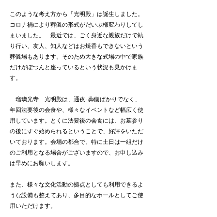
このような考え方から「光明殿」は誕生しました。
コロナ禍により葬儀の形式がだいぶ様変わりしてし
まいました。 最近では、ごく身近な親族だけで執
り行い、友人、知人などはお焼香もできないという
葬儀場もあります。そのため大きな式場の中で家族
だけがぽつんと座っているという状況も見かけま
す。
瑠璃光寺 光明殿は、通夜･葬儀ばかりでなく、
年回法要後の会食や、様々なイベントなど幅広く使
用しています。とくに法要後の会食には、お墓参り
の後にすぐ始められるということで、好評をいただ
いております。会場の都合で、特に土日は一組だけ
のご利用となる場合がございますので、お申し込み
は早めにお願いします。
また、様々な文化活動の拠点としても利用できるよ
うな設備も整えてあり、多目的なホールとしてご使
用いただけます。