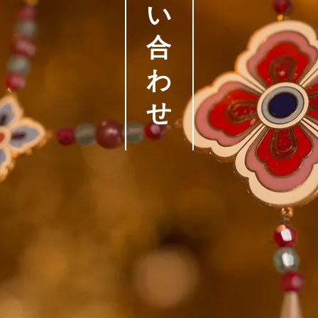
い
合
わ
せ