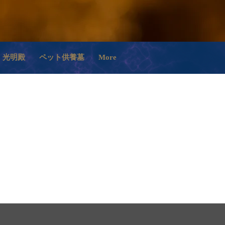
光明殿
ペット供養墓
More