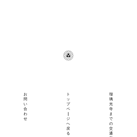
お
ト
瑠
問
ッ
璃
い
プ
光
合
ペ
寺
わ
｜
ま
せ
ジ
で
へ
の
戻
交
る
通